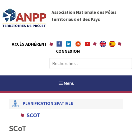
A
A
l
Association Nationale des Pôles
N
l
territoriaux et des Pays
P
e
P
r
a
ACCÈS ADHÉRENT
u
CONNEXION
c
o
R
n
e
t
c
e
h
Menu
n
e
u
r
PLANIFICATION SPATIALE
c
h
PAYS / PETR
SCOT
e
r
SCoT
ANPP