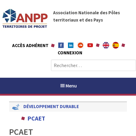
A
A
l
Association Nationale des Pôles
N
l
territoriaux et des Pays
P
e
P
r
a
ACCÈS ADHÉRENT
u
CONNEXION
c
o
R
n
e
t
c
e
h
Menu
n
e
u
r
DÉVELOPPEMENT DURABLE
c
h
PAYS / PETR
PCAET
e
r
PCAET
ANPP