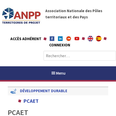
A
A
l
Association Nationale des Pôles
N
l
territoriaux et des Pays
P
e
P
r
a
ACCÈS ADHÉRENT
u
CONNEXION
c
o
R
n
e
t
c
e
h
Menu
n
e
u
r
DÉVELOPPEMENT DURABLE
c
h
PAYS / PETR
PCAET
e
r
PCAET
ANPP