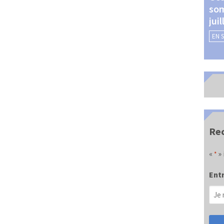
som
Châteauroux (24 et 25
jui
septembre 2026)
EN 
EN SAVOIR +
Rec
«
» 
*
Entr