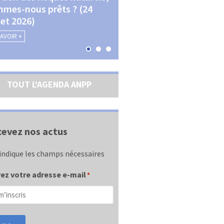
mes-nous prêts ? (24
La transition écologique 
llet 2026)
les contractualisations (4
septembre 2026)
SAVOIR +
EN SAVOIR +
TOUT L'AGENDA ANPP
evez nos actus
indique les champs nécessaires
ez votre adresse e-mail
*