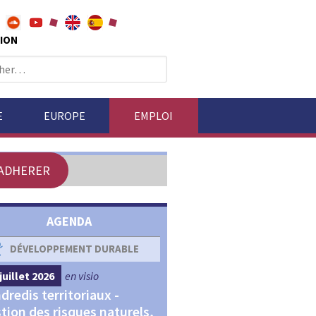
ION
E
EUROPE
EMPLOI
ADHERER
AGENDA
DÉVELOPPEMENT DURABLE
DÉVELOPPEMENT ÉCONOM
juillet 2026
en visio
4 septembre 2026
en visio
dredis territoriaux -
Webinaires "Transitions,
tion des risques naturels,
Financements et Territoir