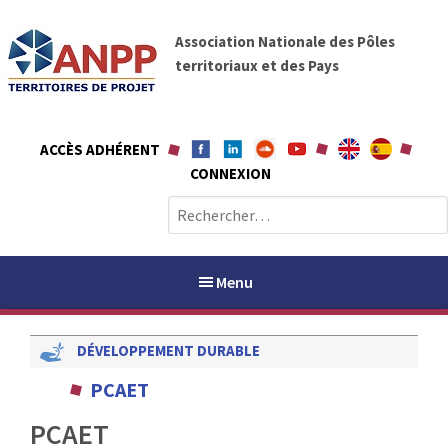
A
A
l
Association Nationale des Pôles
N
l
territoriaux et des Pays
P
e
P
r
a
ACCÈS ADHÉRENT
u
CONNEXION
c
o
R
n
e
t
c
e
h
Menu
n
e
u
r
DÉVELOPPEMENT DURABLE
c
h
PAYS / PETR
PCAET
e
r
PCAET
ANPP