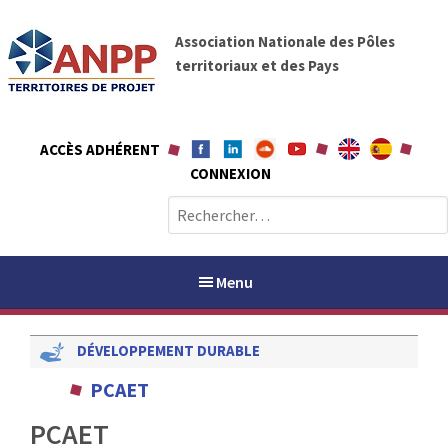
A
A
l
Association Nationale des Pôles
N
l
territoriaux et des Pays
P
e
P
r
a
ACCÈS ADHÉRENT
u
CONNEXION
c
o
R
n
e
t
c
e
h
Menu
n
e
u
r
DÉVELOPPEMENT DURABLE
c
h
PAYS / PETR
PCAET
e
r
PCAET
ANPP