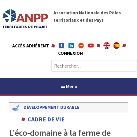
A
A
l
Association Nationale des Pôles
N
l
territoriaux et des Pays
P
e
P
r
a
ACCÈS ADHÉRENT
u
CONNEXION
c
o
R
n
e
t
c
e
h
Menu
n
e
u
r
DÉVELOPPEMENT DURABLE
c
h
PAYS / PETR
CADRE DE VIE
e
r
L’éco-domaine à la ferme de
ANPP