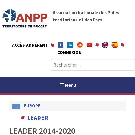
A
A
l
Association Nationale des Pôles
N
l
territoriaux et des Pays
P
e
P
r
a
ACCÈS ADHÉRENT
u
CONNEXION
c
o
R
n
e
t
c
e
h
Menu
n
e
u
r
EUROPE
c
h
PAYS / PETR
LEADER
e
r
LEADER 2014-2020
ANPP