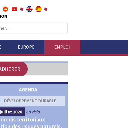
ION
E
EUROPE
EMPLOI
ADHERER
AGENDA
DÉVELOPPEMENT DURABLE
DÉVELOPPEMENT ÉCONOM
juillet 2026
en visio
4 septembre 2026
en visio
dredis territoriaux -
Webinaires "Transitions,
tion des risques naturels,
Financements et Territoir