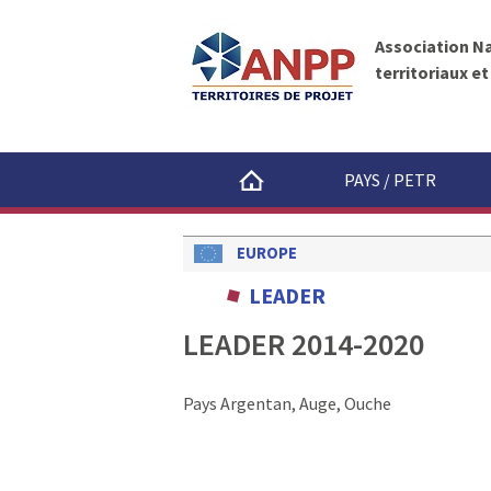
A
A
N
l
P
Association N
l
P
territoriaux e
e
r
a
u
PAYS / PETR
c
o
n
EUROPE
t
LEADER
e
n
LEADER 2014-2020
u
Pays Argentan, Auge, Ouche