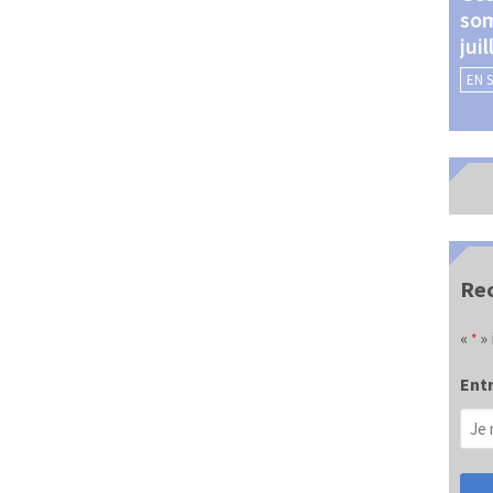
som
Châteauroux (24 et 25
jui
septembre 2026)
EN 
EN SAVOIR +
Rec
«
» 
*
Entr