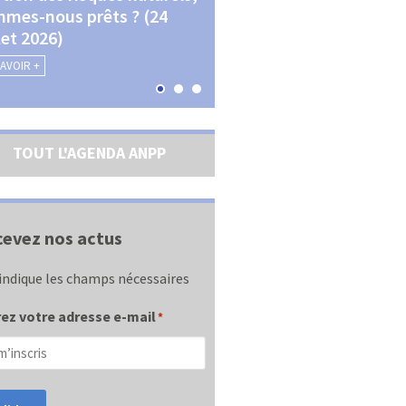
mes-nous prêts ? (24
La transition écologique 
llet 2026)
les contractualisations (4
septembre 2026)
SAVOIR +
EN SAVOIR +
TOUT L'AGENDA ANPP
evez nos actus
indique les champs nécessaires
ez votre adresse e-mail
*