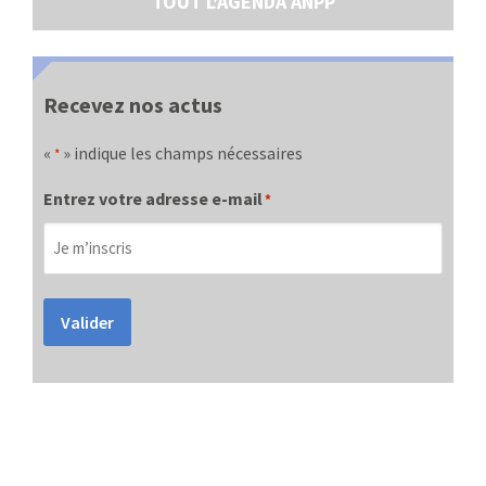
TOUT L'AGENDA ANPP
Recevez nos actus
«
» indique les champs nécessaires
*
Entrez votre adresse e-mail
*
Valider