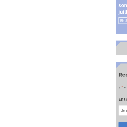
som
Châteauroux (24 et 25
jui
septembre 2026)
EN 
EN SAVOIR +
Rec
«
» 
*
Entr