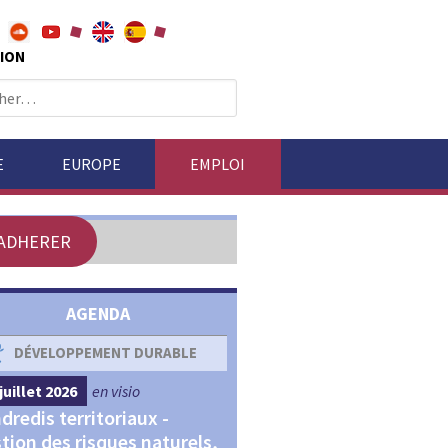
ION
E
EUROPE
EMPLOI
ADHERER
AGENDA
DÉVELOPPEMENT DURABLE
DÉVELOPPEMENT ÉCONOM
juillet 2026
en visio
4 septembre 2026
en visio
dredis territoriaux -
Webinaires "Transitions,
tion des risques naturels,
Financements et Territoir