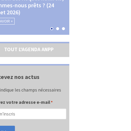
mes-nous prêts ? (24
La transition écologique 
llet 2026)
les contractualisations (4
septembre 2026)
SAVOIR +
EN SAVOIR +
TOUT L'AGENDA ANPP
evez nos actus
indique les champs nécessaires
ez votre adresse e-mail
*