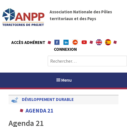
A
A
l
Association Nationale des Pôles
N
l
territoriaux et des Pays
P
e
P
r
a
ACCÈS ADHÉRENT
u
CONNEXION
c
o
R
n
e
t
c
e
h
Menu
n
e
u
r
DÉVELOPPEMENT DURABLE
c
h
PAYS / PETR
AGENDA 21
e
r
Agenda 21
ANPP