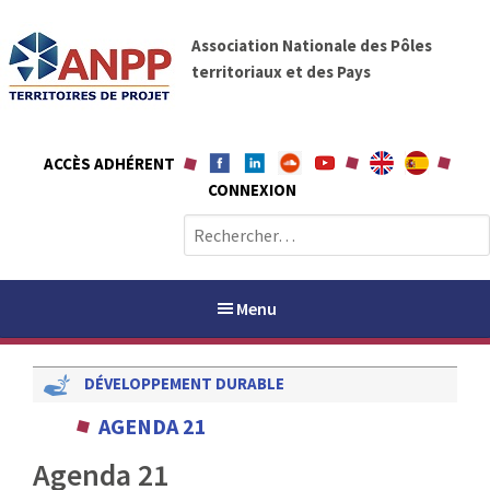
A
A
l
Association Nationale des Pôles
N
l
territoriaux et des Pays
P
e
P
r
a
ACCÈS ADHÉRENT
u
CONNEXION
c
o
R
n
e
t
c
e
h
Menu
n
e
u
r
DÉVELOPPEMENT DURABLE
c
h
PAYS / PETR
AGENDA 21
e
r
Agenda 21
ANPP