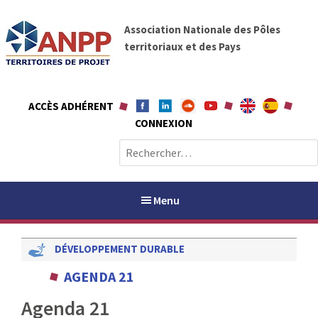
A
A
l
Association Nationale des Pôles
N
l
territoriaux et des Pays
P
e
P
r
a
ACCÈS ADHÉRENT
u
CONNEXION
c
o
R
n
e
t
c
e
h
Menu
n
e
u
r
DÉVELOPPEMENT DURABLE
c
h
PAYS / PETR
AGENDA 21
e
r
Agenda 21
ANPP