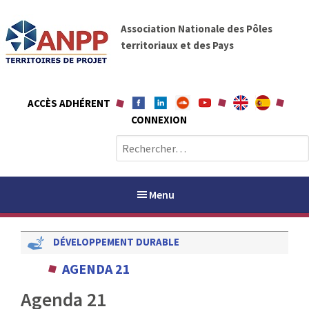
A
A
l
Association Nationale des Pôles
N
l
territoriaux et des Pays
P
e
P
r
a
ACCÈS ADHÉRENT
u
CONNEXION
c
o
R
n
e
t
c
e
h
Menu
n
e
u
r
DÉVELOPPEMENT DURABLE
c
h
PAYS / PETR
AGENDA 21
e
r
Agenda 21
ANPP