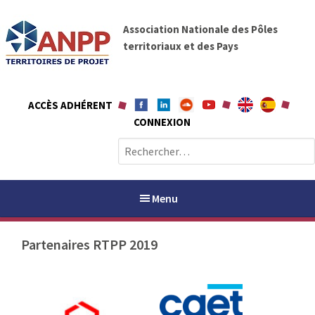
A
A
l
Association Nationale des Pôles
N
l
territoriaux et des Pays
P
e
P
r
a
ACCÈS ADHÉRENT
u
CONNEXION
c
o
R
n
e
t
c
e
h
Menu
n
e
u
r
Partenaires RTPP 2019
c
h
PAYS / PETR
e
r
ANPP