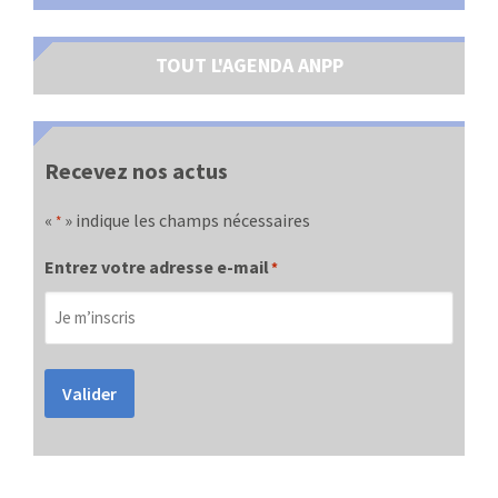
TOUT L'AGENDA ANPP
Recevez nos actus
«
» indique les champs nécessaires
*
Entrez votre adresse e-mail
*
Valider