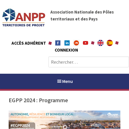
A
A
l
Association Nationale des Pôles
N
l
territoriaux et des Pays
P
e
P
r
a
ACCÈS ADHÉRENT
u
CONNEXION
c
o
R
n
e
t
c
e
h
Menu
n
e
u
r
EGPP 2024 : Programme
c
h
PAYS / PETR
e
r
ANPP