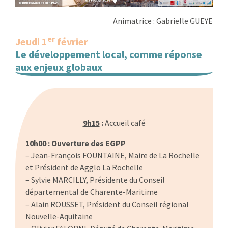
:
RENCONTRES
Animatrice : Gabrielle GUEYE
er
Jeudi 1
février
PUBLICATIONS
Le développement local, comme réponse
aux enjeux globaux
JURIDIQUE
…
EUROPE
EMPLOI
9h15
:
Accueil café
10h00
: Ouverture des EGPP
– Jean-François FOUNTAINE, Maire de La Rochelle
et Président de Agglo La Rochelle
– Sylvie MARCILLY, Présidente du Conseil
départemental de Charente-Maritime
– Alain ROUSSET, Président du Conseil régional
Nouvelle-Aquitaine