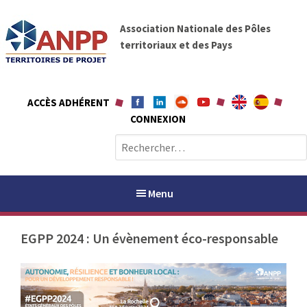
A
A
l
Association Nationale des Pôles
N
l
territoriaux et des Pays
P
e
P
r
a
ACCÈS ADHÉRENT
u
CONNEXION
c
o
R
n
e
t
c
e
h
Menu
n
e
u
r
EGPP 2024 : Un évènement éco-responsable
c
h
PAYS / PETR
e
r
ANPP