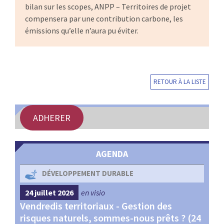
bilan sur les scopes, ANPP – Territoires de projet
compensera par une contribution carbone, les
émissions qu’elle n’aura pu éviter.
RETOUR À LA LISTE
ADHERER
AGENDA
DÉVELOPPEMENT DURABLE
24 juillet 2026
en visio
4 s
Vendredis territoriaux - Gestion des
Webi
et
risques naturels, sommes-nous prêts ? (24
Terr