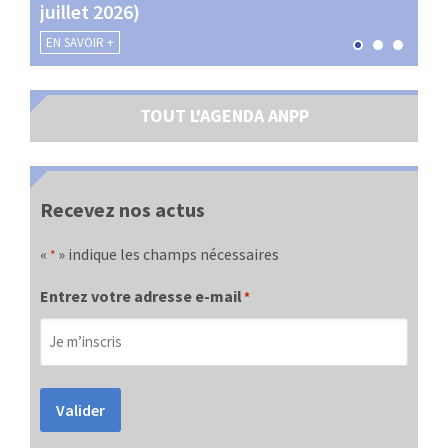
juillet 2026)
les 
EN SAVOIR +
EN SA
TOUT L'AGENDA ANPP
Recevez nos actus
«
» indique les champs nécessaires
*
Entrez votre adresse e-mail
*
Valider