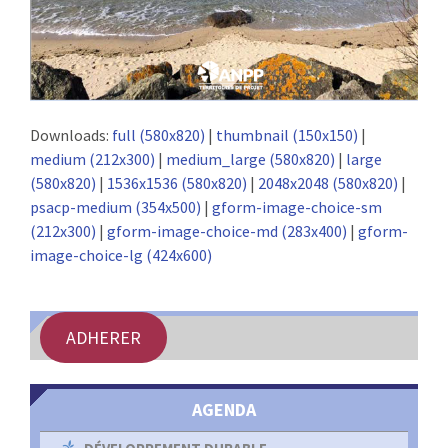
Downloads:
full (580x820)
|
thumbnail (150x150)
|
medium (212x300)
|
medium_large (580x820)
|
large
(580x820)
|
1536x1536 (580x820)
|
2048x2048 (580x820)
|
psacp-medium (354x500)
|
gform-image-choice-sm
(212x300)
|
gform-image-choice-md (283x400)
|
gform-
image-choice-lg (424x600)
ADHERER
AGENDA