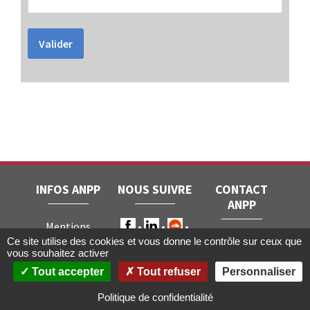
Valider
INFOS ANPP
NOUS SUIVRE
CONTACT
ANPP
Mentions
ANPP • 22, rue
Ce site utilise des cookies et vous donne le contrôle sur ceux que
légales
RGPD
vous souhaitez activer
Joubert • 75009
Contact
Tout accepter
Tout refuser
Personnaliser
Paris
Gestion des
cookies
Politique de confidentialité