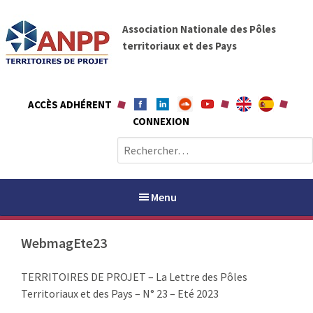
A
A
l
Association Nationale des Pôles
N
l
territoriaux et des Pays
P
e
P
r
a
ACCÈS ADHÉRENT
u
CONNEXION
c
o
R
n
e
t
c
e
h
Menu
n
e
u
r
WebmagEte23
c
h
PAYS / PETR
TERRITOIRES DE PROJET – La Lettre des Pôles
e
Territoriaux et des Pays – N° 23 – Eté 2023
r
ANPP