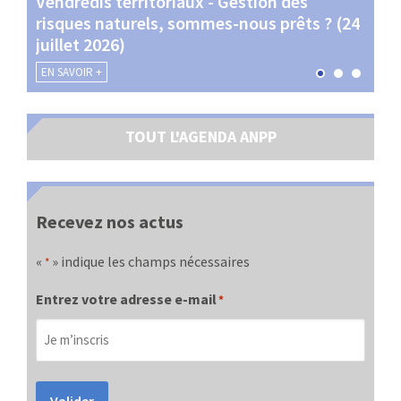
Vendredis territoriaux - Gestion des
Webi
et
risques naturels, sommes-nous prêts ? (24
Terr
juillet 2026)
les 
EN SAVOIR +
EN SA
TOUT L'AGENDA ANPP
Recevez nos actus
«
» indique les champs nécessaires
*
Entrez votre adresse e-mail
*
Valider