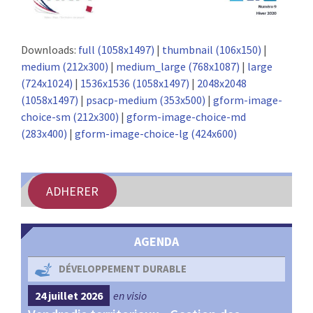
Downloads:
full (1058x1497)
|
thumbnail (106x150)
|
medium (212x300)
|
medium_large (768x1087)
|
large
(724x1024)
|
1536x1536 (1058x1497)
|
2048x2048
(1058x1497)
|
psacp-medium (353x500)
|
gform-image-
choice-sm (212x300)
|
gform-image-choice-md
(283x400)
|
gform-image-choice-lg (424x600)
ADHERER
AGENDA
DÉVELOPPEMENT DURABLE
24 juillet 2026
en visio
4 s