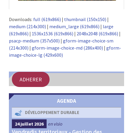
Downloads:
full (619x866)
|
thumbnail (150x150)
|
medium (214x300)
|
medium_large (619x866)
|
large
(619x866)
|
1536x1536 (619x866)
|
2048x2048 (619x866)
|
psacp-medium (357x500)
|
gform-image-choice-sm
(214x300)
|
gform-image-choice-md (286x400)
|
gform-
image-choice-lg (429x600)
ADHERER
AGENDA
DÉVELOPPEMENT DURABLE
24 juillet 2026
en visio
4 s
Vendredis territoriaux - Gestion des
Webi
et