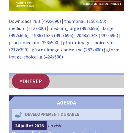
Downloads:
full (492x696)
|
thumbnail (150x150)
|
medium (212x300)
|
medium_large (492x696)
|
large
(492x696)
|
1536x1536 (492x696)
|
2048x2048 (492x696)
|
psacp-medium (353x500)
|
gform-image-choice-sm
(212x300)
|
gform-image-choice-md (283x400)
|
gform-
image-choice-lg (424x600)
ADHERER
AGENDA
DÉVELOPPEMENT DURABLE
24 juillet 2026
en visio
4 s