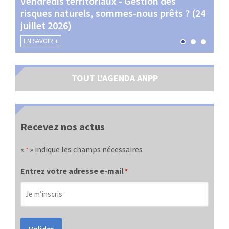
Vendredis territoriaux - Gestion des
Webi
et
risques naturels, sommes-nous prêts ? (24
Terr
juillet 2026)
les 
EN SAVOIR +
EN SA
TOUT L'AGENDA ANPP
Recevez nos actus
«
» indique les champs nécessaires
*
Entrez votre adresse e-mail
*
Valider