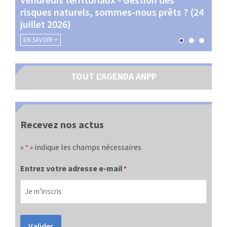
risques naturels, sommes-nous prêts ? (24
Terr
juillet 2026)
les 
EN SAVOIR +
EN SA
TOUT L'AGENDA ANPP
Recevez nos actus
«
» indique les champs nécessaires
*
Entrez votre adresse e-mail
*
Valider