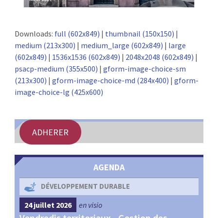
Downloads:
full (602x849)
|
thumbnail (150x150)
|
medium (213x300)
|
medium_large (602x849)
|
large
(602x849)
|
1536x1536 (602x849)
|
2048x2048 (602x849)
|
psacp-medium (355x500)
|
gform-image-choice-sm
(213x300)
|
gform-image-choice-md (284x400)
|
gform-
image-choice-lg (425x600)
ADHERER
AGENDA
DÉVELOPPEMENT DURABLE
24 juillet 2026
en visio
4 s
Vendredis territoriaux - Gestion des
Webi
et