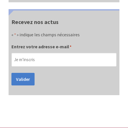
Recevez nos actus
«
» indique les champs nécessaires
*
Entrez votre adresse e-mail
*
Valider