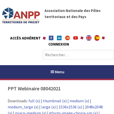
A
A
l
Association Nationale des Pôles
N
l
territoriaux et des Pays
P
e
P
r
a
ACCÈS ADHÉRENT
u
CONNEXION
c
o
R
n
e
t
c
e
h
Menu
n
e
u
r
PPT Webinaire 08042021
c
h
PAYS / PETR
Downloads:
full (x)
|
thumbnail (x)
|
medium (x)
|
e
medium_large (x)
|
large (x)
|
1536x1536 (x)
|
2048x2048
r
ANPP
(x)
|
psacp-medium (x)
|
gform-image-choice-sm (x)
|