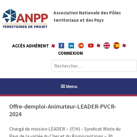
A
A
l
Association Nationale des Pôles
N
l
territoriaux et des Pays
P
e
P
r
a
ACCÈS ADHÉRENT
u
CONNEXION
c
o
R
n
e
t
c
e
h
Menu
n
e
u
r
Offre-demploi-Animateur-LEADER-PVCR-
c
2024
h
PAYS / PETR
e
Chargé de mission LEADER – (F/H) – Syndicat Mixte du
r
ANPP
Pays de la vallée du Cher et du Romorantinais – 30