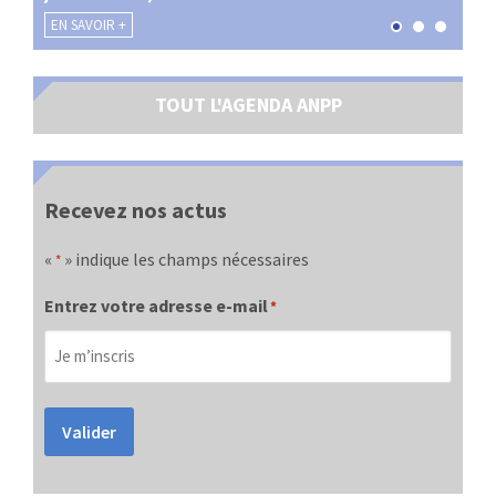
EN SAVOIR +
EN SA
TOUT L'AGENDA ANPP
Recevez nos actus
«
» indique les champs nécessaires
*
Entrez votre adresse e-mail
*
Valider