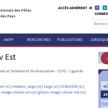
ACCÈS ADHÉRENT
ationale des Pôles
CONNEX
t des Pays
R
e
c
h
ANPP
RENCONTRES
PUBLICATIONS
JURIDIQU
e
r
v Est
c
h
e
 et Solidaire et Vie Associative – (F/H) – Ligue de
r
GOUVERNANCE
:
um (x)
|
medium_large (x)
|
large (x)
|
1536x1536 (x)
|
-image-choice-sm (x)
|
gform-image-choice-md (x)
|
24 
24 septembre 2026
Châteauroux
Ven
Congrès annuel des Pôles
Ges
territoriaux et des Pays 2026