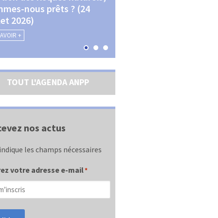
mes-nous prêts ? (24
La transition écologique 
llet 2026)
les contractualisations (4
septembre 2026)
SAVOIR +
EN SAVOIR +
TOUT L'AGENDA ANPP
evez nos actus
indique les champs nécessaires
ez votre adresse e-mail
*