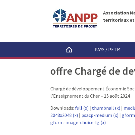
A
A
N
l
P
Association N
l
P
territoriaux e
e
r
a
u
PAYS / PETR
c
o
offre Chargé de de
n
t
e
Chargé de développement Économie Sociale
n
l’Enseignement du Cher – 15 août 2024
u
Downloads:
full (x)
|
thumbnail (x)
|
medi
2048x2048 (x)
|
psacp-medium (x)
|
gform
gform-image-choice-lg (x)