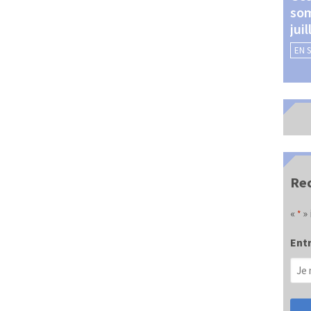
som
Châteauroux (24 et 25
jui
septembre 2026)
EN 
EN SAVOIR +
Rec
«
» 
*
Entr