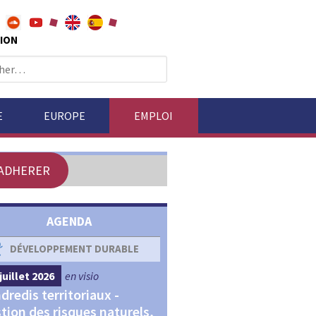
ION
E
EUROPE
EMPLOI
ADHERER
AGENDA
DÉVELOPPEMENT DURABLE
DÉVELOPPEMENT ÉCONOM
juillet 2026
en visio
4 septembre 2026
en visio
dredis territoriaux -
Webinaires "Transitions,
tion des risques naturels,
Financements et Territoir