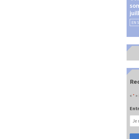
som
Châteauroux (24 et 25
jui
septembre 2026)
EN 
EN SAVOIR +
Rec
«
» 
*
Entr