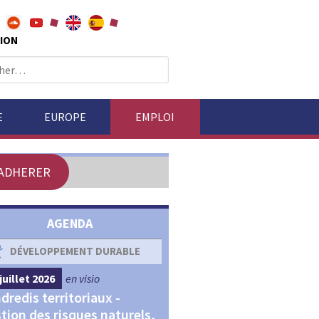
ION
E
EUROPE
EMPLOI
ADHERER
AGENDA
DÉVELOPPEMENT DURABLE
DÉVELOPPEMENT ÉCONOM
juillet 2026
en visio
4 septembre 2026
en visio
dredis territoriaux -
Webinaires "Transitions,
tion des risques naturels,
Financements et Territoir