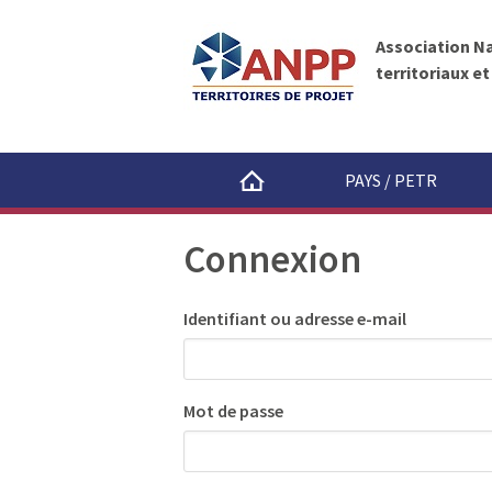
A
A
N
l
P
Association N
l
P
territoriaux e
e
r
a
u
PAYS / PETR
c
o
Connexion
n
t
e
Identifiant ou adresse e-mail
n
u
Mot de passe