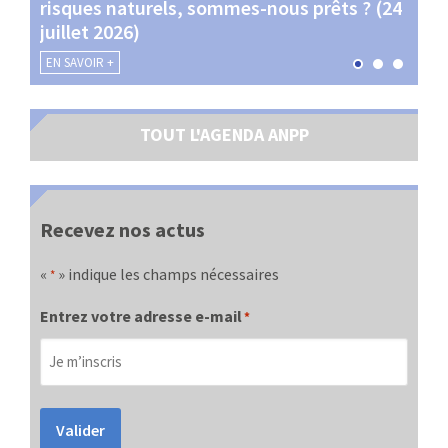
risques naturels, sommes-nous prêts ? (24
Terr
juillet 2026)
les 
EN SAVOIR +
EN SA
TOUT L'AGENDA ANPP
Recevez nos actus
«
» indique les champs nécessaires
*
Entrez votre adresse e-mail
*
Valider