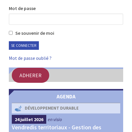
:
Mot de passe
RENCONTRES
PUBLICATIONS
Se souvenir de moi
JURIDIQUE
EUROPE
Mot de passe oublié ?
EMPLOI
ADHERER
AGENDA
DÉVELOPPEMENT DURABLE
24 juillet 2026
en visio
4 s
Vendredis territoriaux - Gestion des
Webi
et