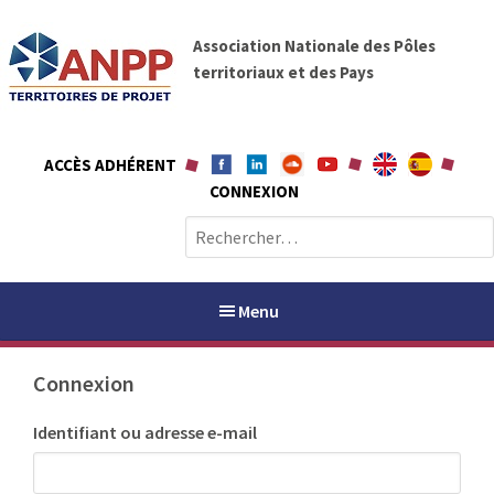
A
A
l
Association Nationale des Pôles
N
l
territoriaux et des Pays
P
e
P
r
a
ACCÈS ADHÉRENT
u
CONNEXION
c
o
R
n
e
t
c
e
h
Menu
n
e
u
r
Connexion
c
h
PAYS / PETR
Identifiant ou adresse e-mail
e
r
ANPP