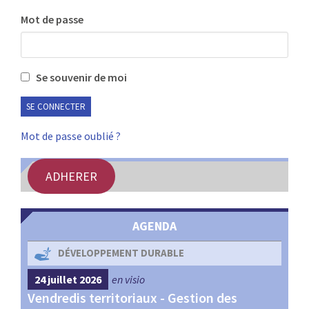
:
Mot de passe
RENCONTRES
PUBLICATIONS
Se souvenir de moi
JURIDIQUE
EUROPE
Mot de passe oublié ?
EMPLOI
ADHERER
AGENDA
DÉVELOPPEMENT DURABLE
24 juillet 2026
en visio
4 s
Vendredis territoriaux - Gestion des
Webi
et