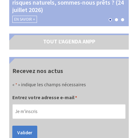
risques naturels, sommes-nous prêts ? (24
Terr
juillet 2026)
les 
EN SAVOIR +
EN SA
TOUT L'AGENDA ANPP
Recevez nos actus
«
» indique les champs nécessaires
*
Entrez votre adresse e-mail
*
Valider