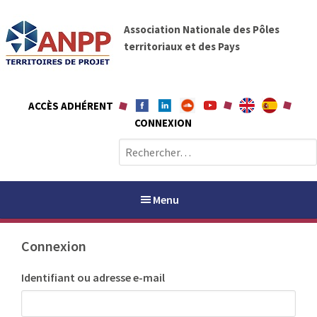
A
A
l
Association Nationale des Pôles
N
l
territoriaux et des Pays
P
e
P
r
a
ACCÈS ADHÉRENT
u
CONNEXION
c
o
R
n
e
t
c
e
h
Menu
n
e
u
r
Connexion
c
h
PAYS / PETR
Identifiant ou adresse e-mail
e
r
ANPP