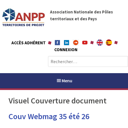
A
A
l
Association Nationale des Pôles
N
l
territoriaux et des Pays
P
e
P
r
a
ACCÈS ADHÉRENT
u
CONNEXION
c
o
R
n
e
t
c
e
h
Menu
n
e
u
r
Visuel Couverture document
c
h
PAYS / PETR
Couv Webmag 35 été 26
e
r
ANPP