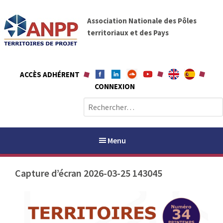
A
A
l
Association Nationale des Pôles
N
l
territoriaux et des Pays
P
e
P
r
a
ACCÈS ADHÉRENT
u
CONNEXION
c
o
R
n
e
t
c
e
h
Menu
n
e
u
r
Capture d’écran 2026-03-25 143045
c
h
PAYS / PETR
e
r
ANPP