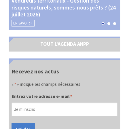
Vendredis territoriaux - Gestion des
Webi
et
risques naturels, sommes-nous prêts ? (24
Terr
juillet 2026)
les 
EN SAVOIR +
EN SA
TOUT L'AGENDA ANPP
Recevez nos actus
«
» indique les champs nécessaires
*
Entrez votre adresse e-mail
*
Valider