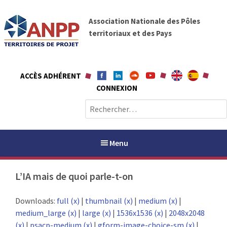
A
A
l
Association Nationale des Pôles
N
l
territoriaux et des Pays
P
e
P
r
a
ACCÈS ADHÉRENT
u
CONNEXION
c
o
R
n
e
t
c
e
h
Menu
n
e
u
r
L’IA mais de quoi parle-t-on
c
h
PAYS / PETR
Downloads:
full (x)
|
thumbnail (x)
|
medium (x)
|
e
medium_large (x)
|
large (x)
|
1536x1536 (x)
|
2048x2048
r
ANPP
(x)
|
psacp-medium (x)
|
gform-image-choice-sm (x)
|