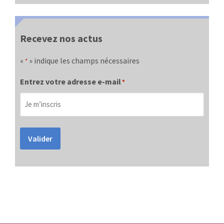
Recevez nos actus
«
» indique les champs nécessaires
*
Entrez votre adresse e-mail
*
Valider