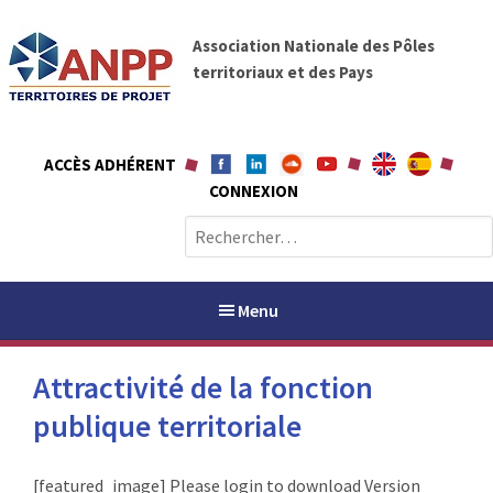
A
A
l
Association Nationale des Pôles
N
l
territoriaux et des Pays
P
e
P
r
a
ACCÈS ADHÉRENT
u
CONNEXION
c
o
R
n
e
t
c
e
h
Menu
n
e
u
r
Attractivité de la fonction
c
h
publique territoriale
PAYS / PETR
e
r
ANPP
[featured_image] Please login to download Version