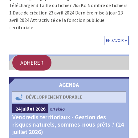
Télécharger 3 Taille du fichier 265 Ko Nombre de fichiers
:
RENCONTRES
1 Date de création 23 avril 2024 Dernière mise à jour 23
avril 2024 Attractivité de la fonction publique
PUBLICATIONS
territoriale
EN SAVOIR +
JURIDIQUE
EUROPE
ADHERER
EMPLOI
AGENDA
DÉVELOPPEMENT DURABLE
24 juillet 2026
en visio
4 s
Vendredis territoriaux - Gestion des
Webi
et
risques naturels, sommes-nous prêts ? (24
Terr
juillet 2026)
les 