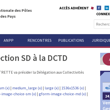
ACCÈS ADHÉRENT
ationale des Pôles
CONNEX
t des Pays
R
e
c
h
ANPP
RENCONTRES
PUBLICATIONS
JURIDIQU
e
r
ction SD à la DCTD
c
h
e
TTE va présider la Délégation aux Collectivités
r
GOUVERNANCE
:
um (x)
|
medium_large (x)
|
large (x)
|
1536x1536 (x)
|
-image-choice-sm (x)
|
gform-image-choice-md (x)
|
24 
24 septembre 2026
Châteauroux
Ven
Congrès annuel des Pôles
Ges
territoriaux et des Pays 2026