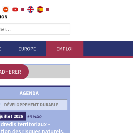
ION
E
EUROPE
EMPLOI
ADHERER
AGENDA
DÉVELOPPEMENT DURABLE
DÉVELOPPEMENT ÉCONOM
juillet 2026
en visio
4 septembre 2026
en visio
dredis territoriaux -
Webinaires "Transitions,
tion des risques naturels,
Financements et Territoir