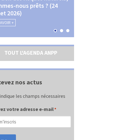
mes-nous prêts ? (24
La transition écologique 
llet 2026)
les contractualisations (4
septembre 2026)
SAVOIR +
EN SAVOIR +
TOUT L'AGENDA ANPP
evez nos actus
indique les champs nécessaires
ez votre adresse e-mail
*