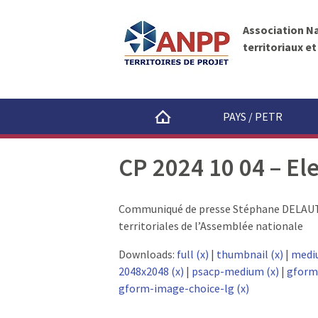
A
A
N
l
P
Association N
l
P
territoriaux e
e
r
a
u
PAYS / PETR
c
o
CP 2024 10 04 – Ele
n
t
e
Communiqué de presse Stéphane DELAUTRE
n
territoriales de l’Assemblée nationale
u
Downloads:
full (x)
|
thumbnail (x)
|
medi
2048x2048 (x)
|
psacp-medium (x)
|
gform
gform-image-choice-lg (x)