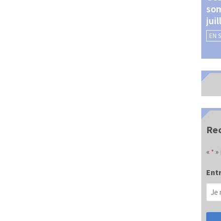
som
Châteauroux (24 et 25
jui
septembre 2026)
EN 
EN SAVOIR +
Rec
«
» 
*
Entr