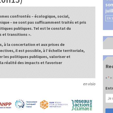
som
Châteauroux (24 et 25
jui
septembre 2026)
mmes confrontés – écologique, social,
EN 
EN SAVOIR +
ue – ne sont pas suffisamment traités et pris
itiques publiques. Tel est le constat du
 et transitions ».
 à la concertation et aux prises de
ctives, il est possible, à l’échelle territoriale,
 les politiques publiques, valoriser et
la réalité des impacts et favoriser
Rec
«
» 
*
en visio
Entr