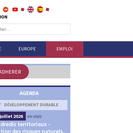
ION
E
EUROPE
EMPLOI
ADHERER
AGENDA
DÉVELOPPEMENT DURABLE
DÉVELOPPEMENT ÉCONOM
juillet 2026
en visio
4 septembre 2026
en visio
dredis territoriaux -
Webinaires "Transitions,
tion des risques naturels,
Financements et Territoir