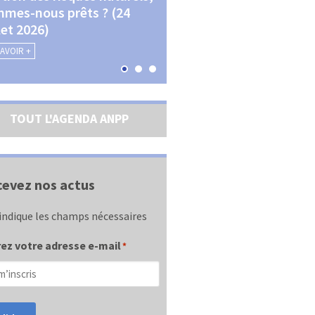
mes-nous prêts ? (24
La transition écologique 
llet 2026)
les contractualisations (4
septembre 2026)
SAVOIR +
EN SAVOIR +
TOUT L'AGENDA ANPP
evez nos actus
indique les champs nécessaires
ez votre adresse e-mail
*