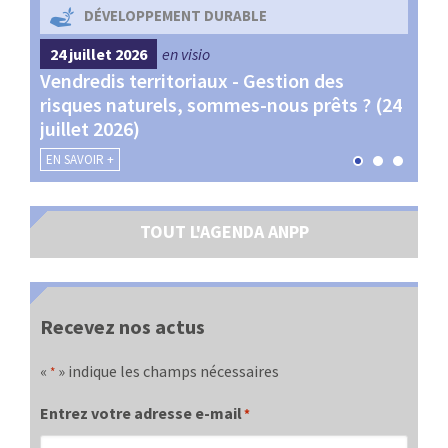
DÉVELOPPEMENT DURABLE
24 juillet 2026
en visio
4 s
Vendredis territoriaux - Gestion des
Webi
et
risques naturels, sommes-nous prêts ? (24
Terr
juillet 2026)
les 
EN SAVOIR +
EN SA
TOUT L'AGENDA ANPP
Recevez nos actus
«
» indique les champs nécessaires
*
Entrez votre adresse e-mail
*