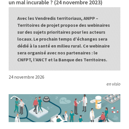
un mal incurable ? (24 novembre 2023)
:
RENCONTRES
Avec les Vendredis territoriaux, ANPP –
PUBLICATIONS
Territoires de projet propose des webinaires
sur des sujets prioritaires pour les acteurs
JURIDIQUE
locaux. Le prochain temps d’échanges sera
dédié à la santé en milieu rural. Ce webinaire
sera organisé avec nos partenaires : le
EUROPE
CNFPT, l’ANCT et la Banque des Territoires.
EMPLOI
24 novembre 2026
en visio