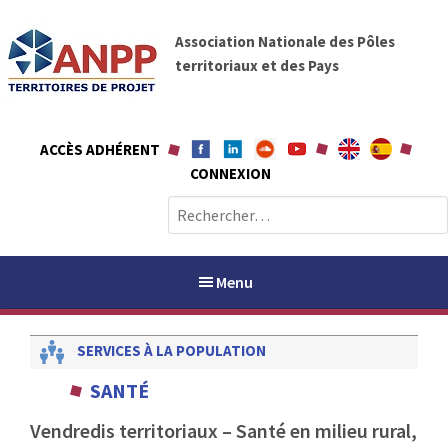
A
A
l
Association Nationale des Pôles
N
l
territoriaux et des Pays
P
e
P
r
a
ACCÈS ADHÉRENT
u
CONNEXION
c
o
R
n
e
t
c
e
h
Menu
n
e
u
r
SERVICES À LA POPULATION
c
h
PAYS / PETR
SANTÉ
e
r
Vendredis territoriaux – Santé en milieu rural,
ANPP