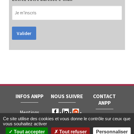
Valider
INFOS ANPP
NOUS SUIVRE
CONTACT
ANPP
Mentions
ANPP • 22, rue
Ce site utilise des cookies et vous donne le contrôle sur ceux que
légales
RGPD
vous souhaitez activer
Joubert • 75009
Contact
Tout accepter
Tout refuser
Personnaliser
Paris
Gestion des