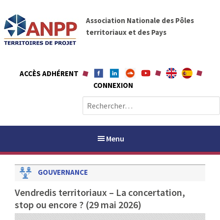
A
A
l
Association Nationale des Pôles
N
l
territoriaux et des Pays
P
e
P
r
a
ACCÈS ADHÉRENT
u
CONNEXION
c
o
R
n
e
t
c
e
h
Menu
n
e
u
r
GOUVERNANCE
c
h
PAYS / PETR
Vendredis territoriaux – La concertation,
e
stop ou encore ? (29 mai 2026)
r
ANPP