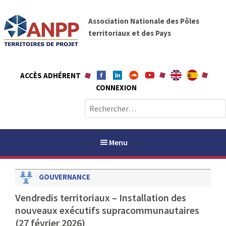
A
A
l
Association Nationale des Pôles
N
l
territoriaux et des Pays
P
e
P
r
a
ACCÈS ADHÉRENT
u
CONNEXION
c
o
R
n
e
t
c
e
h
Menu
n
e
u
r
GOUVERNANCE
c
h
PAYS / PETR
Vendredis territoriaux – Installation des
e
nouveaux exécutifs supracommunautaires
r
ANPP
(27 février 2026)