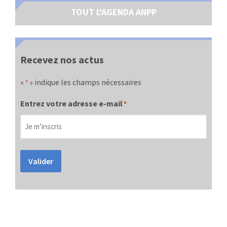
TOUT L'AGENDA ANPP
Recevez nos actus
«
» indique les champs nécessaires
*
Entrez votre adresse e-mail
*
Valider