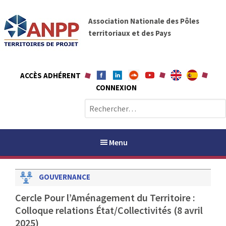
A
A
l
Association Nationale des Pôles
N
l
territoriaux et des Pays
P
e
P
r
a
ACCÈS ADHÉRENT
u
CONNEXION
c
o
R
n
e
t
c
e
h
Menu
n
e
u
r
GOUVERNANCE
c
h
PAYS / PETR
Cercle Pour l’Aménagement du Territoire :
e
Colloque relations État/Collectivités (8 avril
r
ANPP
2025)