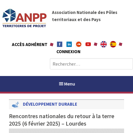
A
A
l
Association Nationale des Pôles
N
l
territoriaux et des Pays
P
e
P
r
a
ACCÈS ADHÉRENT
u
CONNEXION
c
o
R
n
e
t
c
e
h
Menu
n
e
u
r
DÉVELOPPEMENT DURABLE
c
h
PAYS / PETR
Rencontres nationales du retour à la terre
e
2025 (6 février 2025) – Lourdes
r
ANPP