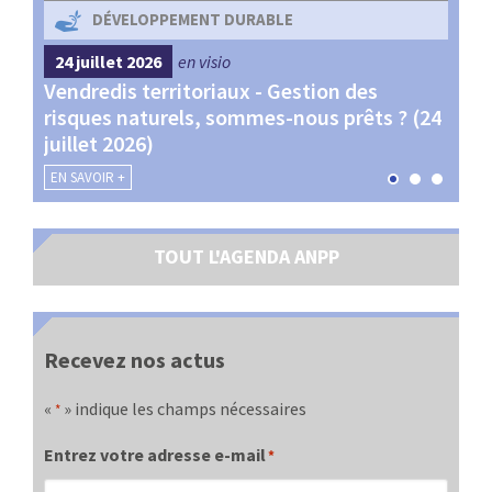
DÉVELOPPEMENT DURABLE
24 juillet 2026
en visio
4 s
Vendredis territoriaux - Gestion des
Webi
et
risques naturels, sommes-nous prêts ? (24
Terr
juillet 2026)
les 
EN SAVOIR +
EN SA
TOUT L'AGENDA ANPP
Recevez nos actus
«
» indique les champs nécessaires
*
Entrez votre adresse e-mail
*