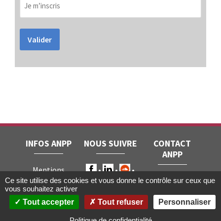
Valider
INFOS ANPP
NOUS SUIVRE
CONTACT
ANPP
Mentions
ANPP • 22, rue
Ce site utilise des cookies et vous donne le contrôle sur ceux que
légales
RGPD
vous souhaitez activer
Joubert • 75009
Contact
Tout accepter
Tout refuser
Personnaliser
Paris
Gestion des
cookies
Politique de confidentialité