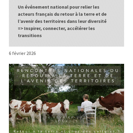
Un événement national pour relier les
:
RENCONTRES
acteurs français du retour à la terre et de
l’avenir des territoires dans leur diversité
PUBLICATIONS
=> Inspirer, connecter, accélérer les
transitions
JURIDIQUE
6 février 2026
EUROPE
EMPLOI