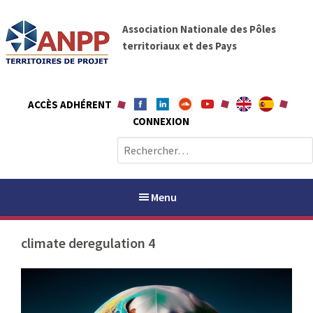
A
A
l
Association Nationale des Pôles
N
l
territoriaux et des Pays
P
e
P
r
a
ACCÈS ADHÉRENT
u
CONNEXION
c
o
R
n
e
t
c
e
h
Menu
n
e
u
r
climate deregulation 4
c
h
PAYS / PETR
e
r
ANPP