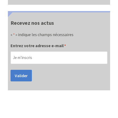
Recevez nos actus
«
» indique les champs nécessaires
*
Entrez votre adresse e-mail
*
Valider