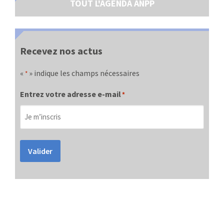
TOUT L'AGENDA ANPP
Recevez nos actus
«
» indique les champs nécessaires
*
Entrez votre adresse e-mail
*
Valider