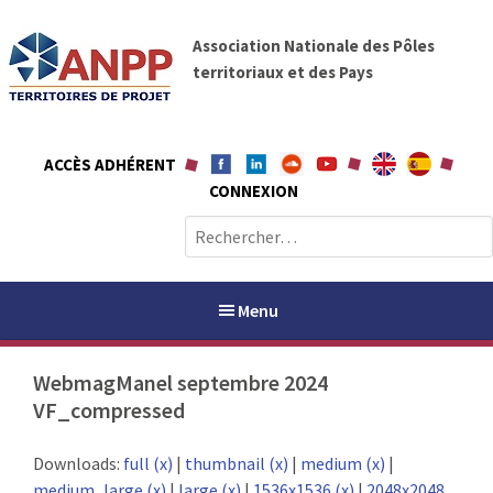
A
A
l
Association Nationale des Pôles
N
l
territoriaux et des Pays
P
e
P
r
a
ACCÈS ADHÉRENT
u
CONNEXION
c
o
R
n
e
t
c
e
h
Menu
n
e
u
r
WebmagManel septembre 2024
c
VF_compressed
h
PAYS / PETR
e
Downloads:
full (x)
|
thumbnail (x)
|
medium (x)
|
r
ANPP
medium_large (x)
|
large (x)
|
1536x1536 (x)
|
2048x2048