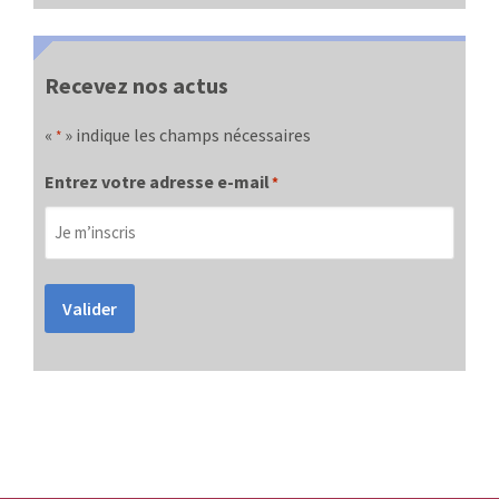
Recevez nos actus
«
» indique les champs nécessaires
*
Entrez votre adresse e-mail
*
Valider