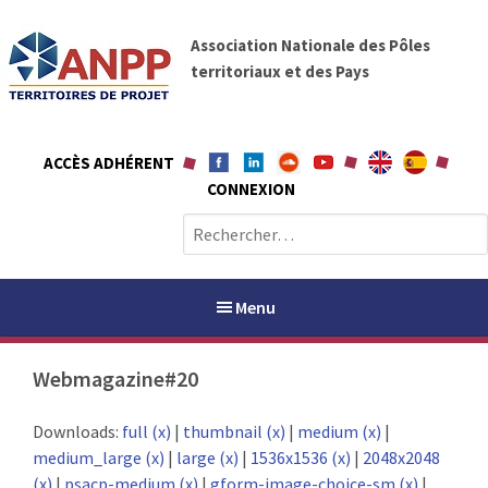
A
A
l
Association Nationale des Pôles
N
l
territoriaux et des Pays
P
e
P
r
a
ACCÈS ADHÉRENT
u
CONNEXION
c
o
R
n
e
t
c
e
h
Menu
n
e
u
r
Webmagazine#20
c
h
PAYS / PETR
Downloads:
full (x)
|
thumbnail (x)
|
medium (x)
|
e
medium_large (x)
|
large (x)
|
1536x1536 (x)
|
2048x2048
r
ANPP
(x)
|
psacp-medium (x)
|
gform-image-choice-sm (x)
|