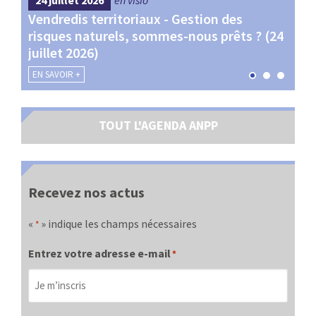
Vendredis territoriaux - Gestion des
Webi
et
risques naturels, sommes-nous prêts ? (24
Terr
juillet 2026)
les 
EN SAVOIR +
EN SA
TOUT L'AGENDA ANPP
Recevez nos actus
«
» indique les champs nécessaires
*
Entrez votre adresse e-mail
*