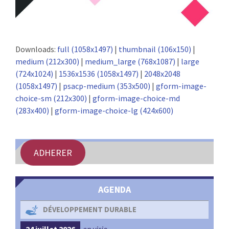
Downloads:
full (1058x1497)
|
thumbnail (106x150)
|
medium (212x300)
|
medium_large (768x1087)
|
large
(724x1024)
|
1536x1536 (1058x1497)
|
2048x2048
(1058x1497)
|
psacp-medium (353x500)
|
gform-image-
choice-sm (212x300)
|
gform-image-choice-md
(283x400)
|
gform-image-choice-lg (424x600)
ADHERER
AGENDA
DÉVELOPPEMENT DURABLE
24 juillet 2026
en visio
4 s