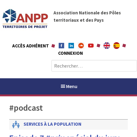
A
A
l
Association Nationale des Pôles
N
l
territoriaux et des Pays
P
e
P
r
a
ACCÈS ADHÉRENT
u
CONNEXION
c
o
R
n
e
t
c
e
h
Menu
n
e
u
r
#podcast
c
h
PAYS / PETR
e
SERVICES À LA POPULATION
r
ANPP