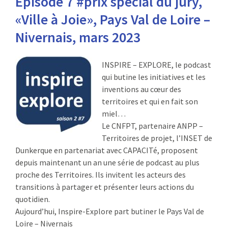
Episode 7 #prix spécial du jury,
:
«Ville à Joie», Pays Val de Loire –
RENCONTRES
Nivernais, mars 2023
PUBLICATIONS
INSPIRE – EXPLORE, le podcast
JURIDIQUE
qui butine les initiatives et les
inventions au cœur des
EUROPE
territoires et qui en fait son
miel…
EMPLOI
Le CNFPT, partenaire ANPP –
Territoires de projet, l’INSET de
Dunkerque en partenariat avec CAPACITé, proposent
depuis maintenant un an une série de podcast au plus
proche des Territoires. Ils invitent les acteurs des
transitions à partager et présenter leurs actions du
quotidien.
Aujourd’hui, Inspire-Explore part butiner le Pays Val de
Loire – Nivernais