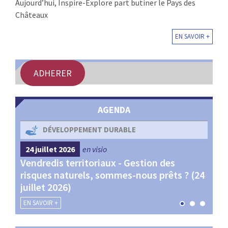
Aujourd’hui, Inspire-Explore part butiner le Pays des
Châteaux
EN SAVOIR +
ADHERER
AGENDA
DÉVELOPPEMENT DURABLE
24 juillet 2026
en visio
4 s
Vendredis territoriaux - Gestion des
Webi
et
risques naturels, sommes-nous prêts ? (24
Terr
juillet 2026)
les 
EN SAVOIR +
EN SA