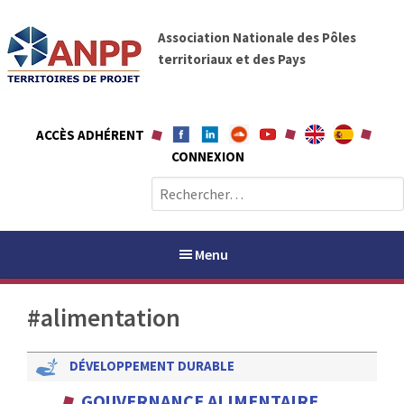
A
A
l
Association Nationale des Pôles
N
l
territoriaux et des Pays
P
e
P
r
a
ACCÈS ADHÉRENT
u
CONNEXION
c
o
R
n
e
t
c
e
h
Menu
n
e
u
r
#alimentation
c
h
PAYS / PETR
e
DÉVELOPPEMENT DURABLE
r
ANPP
GOUVERNANCE ALIMENTAIRE