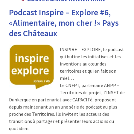
:
Podcast Inspire – Explore #6,
RENCONTRES
«Alimentaire, mon cher !» Pays
PUBLICATIONS
des Châteaux
JURIDIQUE
INSPIRE – EXPLORE, le podcast
EUROPE
qui butine les initiatives et les
inventions au cœur des
EMPLOI
territoires et qui en fait son
miel…
Le CNFPT, partenaire ANPP –
Territoires de projet, l’INSET de
Dunkerque en partenariat avec CAPACITé, proposent
depuis maintenant un an une série de podcast au plus
proche des Territoires. Ils invitent les acteurs des
transitions à partager et présenter leurs actions du
quotidien.