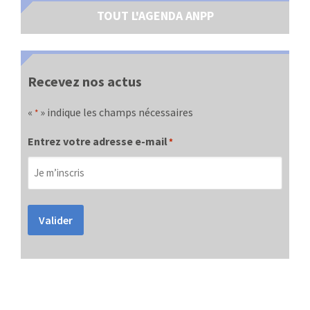
TOUT L'AGENDA ANPP
Recevez nos actus
«
» indique les champs nécessaires
*
Entrez votre adresse e-mail
*
Valider