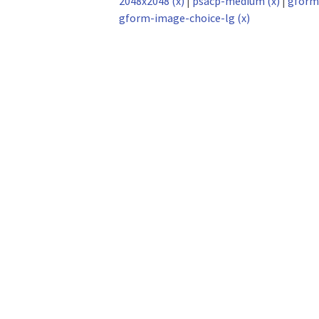
2048x2048 (x)
|
psacp-medium (x)
|
gform
gform-image-choice-lg (x)