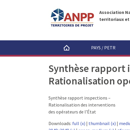
A
A
N
l
P
Association N
l
P
territoriaux e
e
r
a
u
PAYS / PETR
c
o
Synthèse rapport 
n
t
Rationalisation op
e
n
u
Synthèse rapport inspections –
Rationalisation des interventions
des opérateurs de l’État
Downloads:
full (x)
|
thumbnail (x)
|
medi