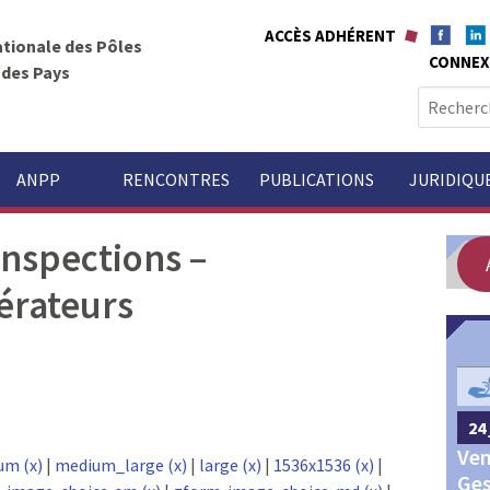
ACCÈS ADHÉRENT
ationale des Pôles
CONNEX
t des Pays
R
e
c
h
ANPP
RENCONTRES
PUBLICATIONS
JURIDIQU
e
r
inspections –
c
h
érateurs
e
r
GOUVERNANCE
:
24 
24 septembre 2026
Châteauroux
Ven
Congrès annuel des Pôles
um (x)
|
medium_large (x)
|
large (x)
|
1536x1536 (x)
|
Ges
territoriaux et des Pays 2026