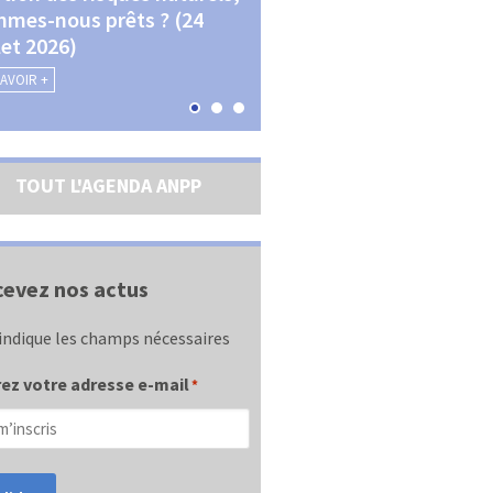
mes-nous prêts ? (24
La transition écologique 
llet 2026)
les contractualisations (4
septembre 2026)
SAVOIR +
EN SAVOIR +
TOUT L'AGENDA ANPP
evez nos actus
indique les champs nécessaires
ez votre adresse e-mail
*