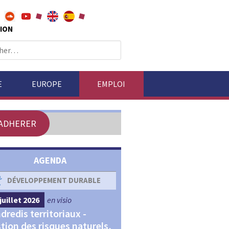
ION
E
EUROPE
EMPLOI
ADHERER
AGENDA
DÉVELOPPEMENT DURABLE
DÉVELOPPEMENT ÉCONOM
juillet 2026
en visio
4 septembre 2026
en visio
dredis territoriaux -
Webinaires "Transitions,
tion des risques naturels,
Financements et Territoir