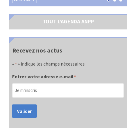
TOUT L'AGENDA ANPP
Recevez nos actus
«
» indique les champs nécessaires
*
Entrez votre adresse e-mail
*
Valider