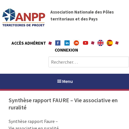
A
A
l
Association Nationale des Pôles
N
l
territoriaux et des Pays
P
e
P
r
a
ACCÈS ADHÉRENT
u
CONNEXION
c
o
R
n
e
t
c
e
h
Menu
n
e
u
r
Synthèse rapport FAURE – Vie associative en
c
ruralité
h
PAYS / PETR
e
Synthèse rapport Faure –
r
ANPP
Vie associative en ruralité