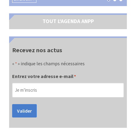
TOUT L'AGENDA ANPP
Recevez nos actus
«
» indique les champs nécessaires
*
Entrez votre adresse e-mail
*
Valider