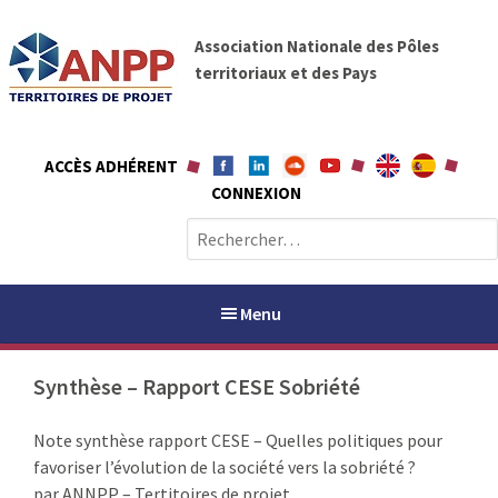
A
A
l
Association Nationale des Pôles
N
l
territoriaux et des Pays
P
e
P
r
a
ACCÈS ADHÉRENT
u
CONNEXION
c
o
R
n
e
t
c
e
h
Menu
n
e
u
r
Synthèse – Rapport CESE Sobriété
c
h
PAYS / PETR
Note synthèse rapport CESE – Quelles politiques pour
e
favoriser l’évolution de la société vers la sobriété ?
r
ANPP
par ANNPP – Tertitoires de projet